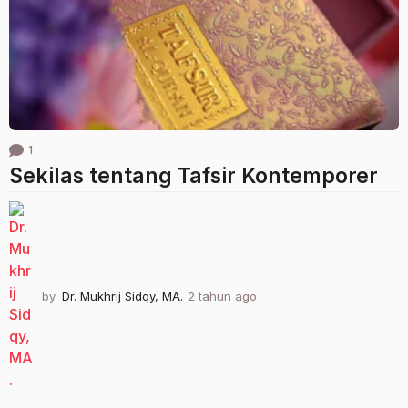
g
o
1
Sekilas tentang Tafsir Kontemporer
by
Dr. Mukhrij Sidqy, MA.
2 tahun ago
1
t
a
h
u
n
a