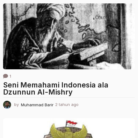
g
o
1
Seni Memahami Indonesia ala
Dzunnun Al-Mishry
by
Muhammad Barir
2 tahun ago
2
t
a
h
u
n