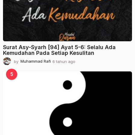
g
o
Surat Asy-Syarh [94] Ayat 5-6: Selalu Ada
Kemudahan Pada Setiap Kesulitan
by
Muhammad Rafi
6 tahun ago
2
t
a
5
h
u
n
a
g
o