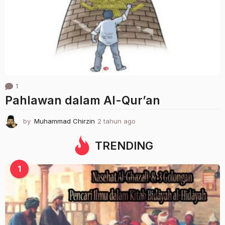
a
g
o
1
Pahlawan dalam Al-Qur’an
by
Muhammad Chirzin
2 tahun ago
2
t
a
TRENDING
h
u
1
n
a
g
o