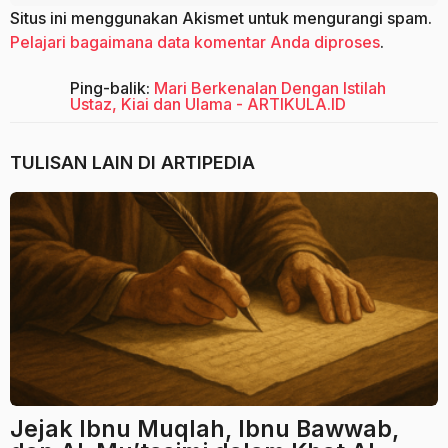
Situs ini menggunakan Akismet untuk mengurangi spam.
Pelajari bagaimana data komentar Anda diproses
.
Ping-balik:
Mari Berkenalan Dengan Istilah
Ustaz, Kiai dan Ulama - ARTIKULA.ID
TULISAN LAIN DI
ARTIPEDIA
Jejak Ibnu Muqlah, Ibnu Bawwab,