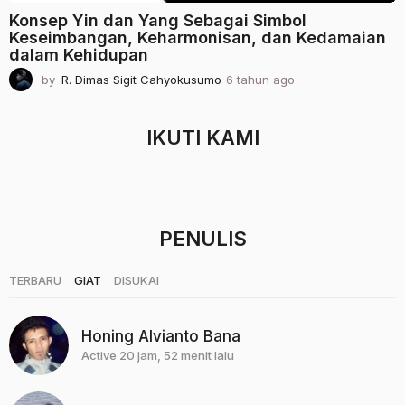
Konsep Yin dan Yang Sebagai Simbol
Keseimbangan, Keharmonisan, dan Kedamaian
dalam Kehidupan
by
R. Dimas Sigit Cahyokusumo
6 tahun ago
2
t
a
h
IKUTI KAMI
u
n
a
g
o
PENULIS
|
|
TERBARU
GIAT
DISUKAI
Honing Alvianto Bana
Active 20 jam, 52 menit lalu