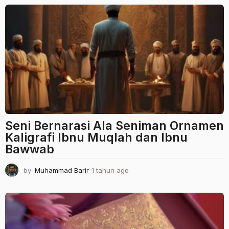
a
h
u
n
a
g
o
Seni Bernarasi Ala Seniman Ornamen
Kaligrafi Ibnu Muqlah dan Ibnu
Bawwab
by
Muhammad Barir
1 tahun ago
1
t
a
h
u
n
a