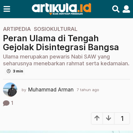
ARTIPEDIA
,
SOSIOKULTURAL
7
Peran Ulama di Tengah
t
a
Gejolak Disintegrasi Bangsa
h
Ulama merupakan pewaris Nabi SAW yang
u
seharusnya menebarkan rahmat serta kedamaian.
n
3 min
a
g
o
Muhammad Arman
by
7 tahun ago
2
2
t
t
a
1
h
a
u
h
1
n
u
a
n
g