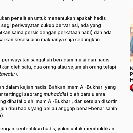
kukan penelitian untuk menentukan apakah hadis
 segi periwayatan cukup bervariasi, ada yang
atkan sama persis dengan perkataan nabi) dan ada
asarkan kesesuaian maknanya saja sedangkan
lur periwayatan sangatlah beragam mulai dari hadis
tkan oleh satu, dua orang atau sejumlah orang tetapi
N
P
awatir
).
H
an dalam kajian hadis. Bahkan Imam Al-Bukhari yang
ar tertinggi seorang
muhaddis
) oleh para ulama
ng dihafal oleh Imam Al-Bukhari, dan setelah disortir
ujuh ribu hadis yang beliau anggap benar-benar sahih
).
dengan keotentikan hadis, yakni untuk membuktikan