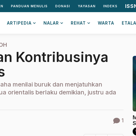
ISS
AN
PANDUAN MENULIS
DONASI
YAYASAN
INDEKS
ARTIPEDIA
NALAR
REHAT
WARTA
ETAL
OH
an Kontribusinya
s
saha menilai buruk dan menjatuhkan
 orientalis berlaku demikian, justru ada
M
1
S