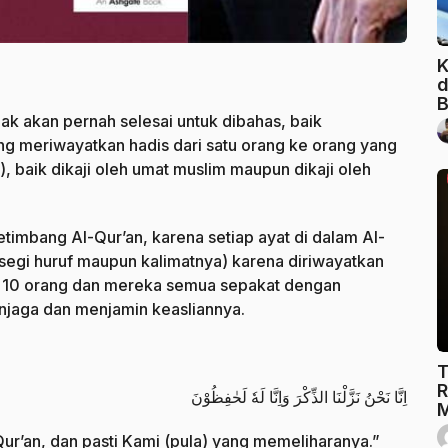
K
d
B
k akan pernah selesai untuk dibahas, baik
 meriwayatkan hadis dari satu orang ke orang yang
s), baik dikaji oleh umat muslim maupun dikaji oleh
timbang Al-Qur’an, karena setiap ayat di dalam Al-
i segi huruf maupun kalimatnya) karena diriwayatkan
ri 10 orang dan mereka semua sepakat dengan
enjaga dan menjamin keasliannya.
T
R
اِنَّا نَحْنُ نَزَّلْنَا الذِّكْرَ وَاِنَّا لَهٗ لَحٰفِظُوْنَ
M
’an, dan pasti Kami (pula) yang memeliharanya.”