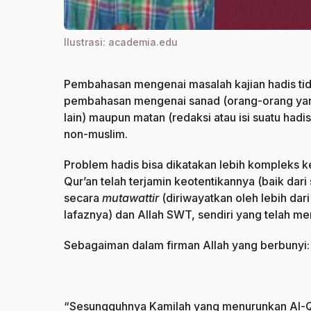
Ilustrasi: academia.edu
Pembahasan mengenai masalah kajian hadis tida
pembahasan mengenai sanad (orang-orang yang
lain) maupun matan (redaksi atau isi suatu hadi
non-muslim.
Problem hadis bisa dikatakan lebih kompleks ke
Qur’an telah terjamin keotentikannya (baik dar
secara
m
utawattir
(diriwayatkan oleh lebih da
lafaznya) dan Allah SWT, sendiri yang telah m
Sebagaiman dalam firman Allah yang berbunyi:
“Sesungguhnya Kamilah yang menurunkan Al-Qur