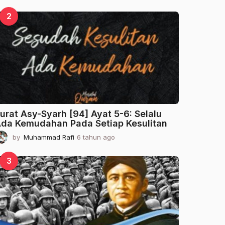
t
a
2
h
u
n
a
g
o
urat Asy-Syarh [94] Ayat 5-6: Selalu
da Kemudahan Pada Setiap Kesulitan
by
Muhammad Rafi
6 tahun ago
2
t
a
3
h
u
n
a
g
o