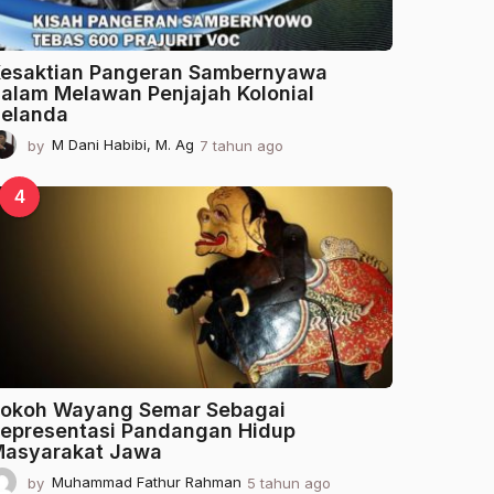
esaktian Pangeran Sambernyawa
alam Melawan Penjajah Kolonial
elanda
by
M Dani Habibi, M. Ag
7 tahun ago
2
t
a
4
h
u
n
a
g
o
okoh Wayang Semar Sebagai
epresentasi Pandangan Hidup
asyarakat Jawa
by
Muhammad Fathur Rahman
5 tahun ago
2