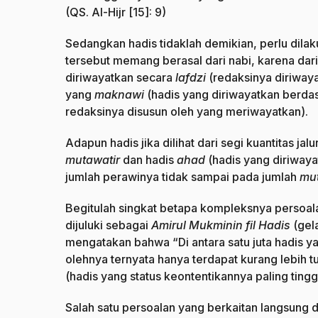
(QS. Al-Hijr [15]: 9)
Sedangkan hadis tidaklah demikian, perlu dila
tersebut memang berasal dari nabi, karena dari
diriwayatkan secara
lafdzi
(redaksinya diriway
yang
maknawi
(hadis yang diriwayatkan berd
redaksinya disusun oleh yang meriwayatkan).
Adapun hadis jika dilihat dari segi kuantitas ja
mutawatir
dan hadis
ahad
(hadis yang diriwaya
jumlah perawinya tidak sampai pada jumlah
mut
Begitulah singkat betapa kompleksnya persoal
dijuluki sebagai
Amirul Mukminin fil Hadis
(gel
mengatakan bahwa “Di antara satu juta hadis ya
olehnya ternyata hanya terdapat kurang lebih t
(hadis yang status keontentikannya paling tinggi
Salah satu persoalan yang berkaitan langsung 