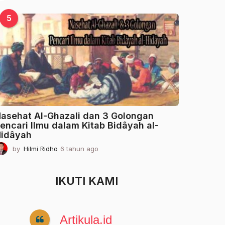
t
a
5
h
u
n
a
g
o
asehat Al-Ghazali dan 3 Golongan
encari Ilmu dalam Kitab Bidâyah al-
idâyah
by
Hilmi Ridho
6 tahun ago
2
t
a
h
IKUTI KAMI
u
n
a
g
Artikula.id
o