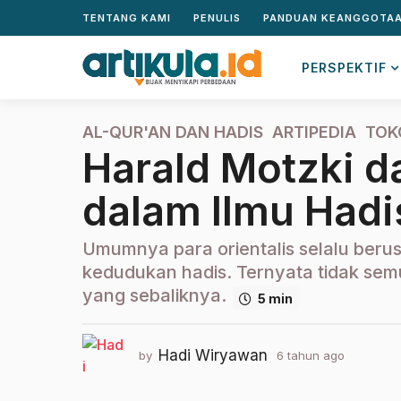
TENTANG KAMI
PENULIS
PANDUAN KEANGGOTA
PERSPEKTIF
AL-QUR'AN DAN HADIS
,
ARTIPEDIA
,
TOK
6
Harald Motzki d
t
a
dalam Ilmu Hadi
h
u
n
Umumnya para orientalis selalu beru
a
kedudukan hadis. Ternyata tidak semua
g
yang sebaliknya.
5 min
o
2
t
Hadi Wiryawan
by
6 tahun ago
2
a
t
h
a