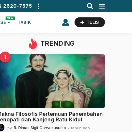
N 2620-7575
NEW
ASE
TABIK
TULIS
TRENDING
1
akna Filosofis Pertemuan Panembahan
enopati dan Kanjeng Ratu Kidul
by
R. Dimas Sigit Cahyokusumo
7 tahun ago
2