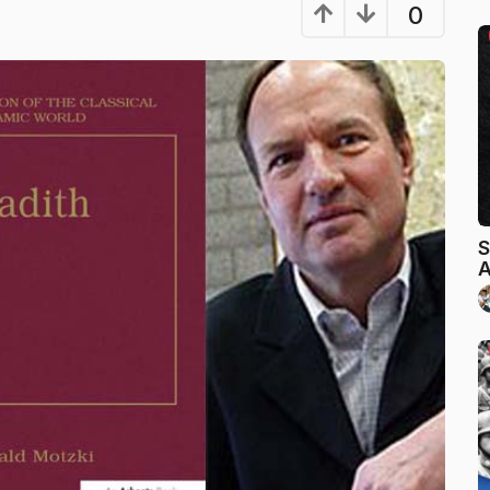
0
S
A