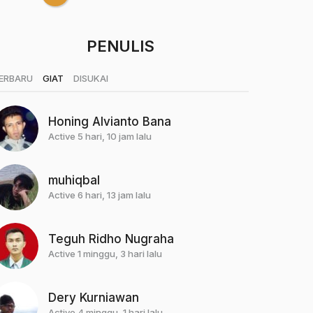
PENULIS
|
|
ERBARU
GIAT
DISUKAI
Honing Alvianto Bana
Active 5 hari, 10 jam lalu
muhiqbal
Active 6 hari, 13 jam lalu
Teguh Ridho Nugraha
Active 1 minggu, 3 hari lalu
Dery Kurniawan
Active 4 minggu, 1 hari lalu